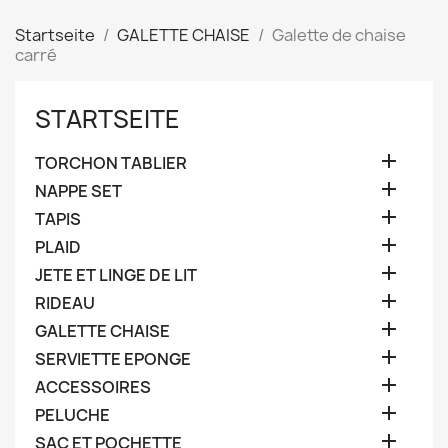
Startseite
GALETTE CHAISE
Galette de chaise
carré
STARTSEITE

TORCHON TABLIER

NAPPE SET

TAPIS

PLAID

JETE ET LINGE DE LIT

RIDEAU

GALETTE CHAISE

SERVIETTE EPONGE

ACCESSOIRES

PELUCHE

SAC ET POCHETTE