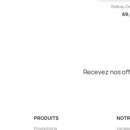
Aper

Rideau Oe
69,
Recevez nos off
PRODUITS
NOTR
Promotions
Livrai