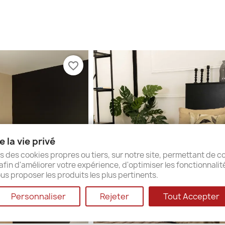
favorite_border
 la vie privé
s des cookies propres ou tiers, sur notre site, permettant de co
afin d'améliorer votre expérience, d'optimiser les fonctionnalit
us proposer les produits les plus pertinents.
Personnaliser
Rejeter
Tout Accepter