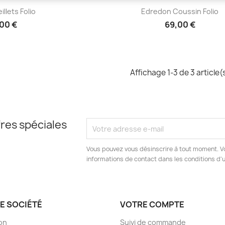
çu rapide
Aperçu rapide

illets Folio
Edredon Coussin Folio
00 €
69,00 €
Affichage 1-3 de 3 article(
res spéciales
Vous pouvez vous désinscrire à tout moment. V
informations de contact dans les conditions d'ut
E SOCIÉTÉ
VOTRE COMPTE
son
Suivi de commande