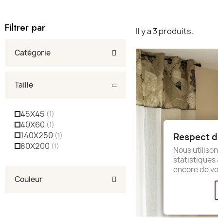
Filtrer par
Il y a 3 produits.
Catégorie
Taille
45X45
40X60
140X250
Respect de
80X200
Nous utilison
statistiques 
encore de vo
Couleur