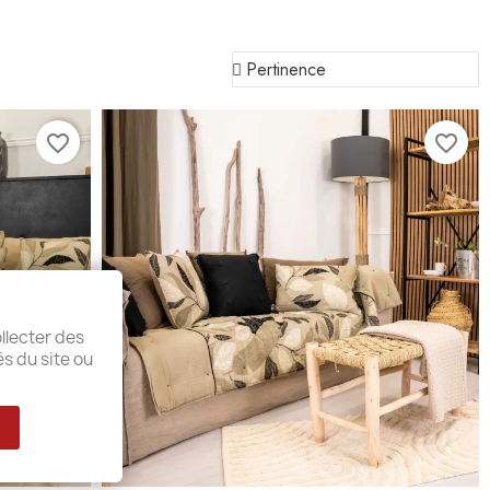
favorite_border
favorite_border
llecter des
és du site ou