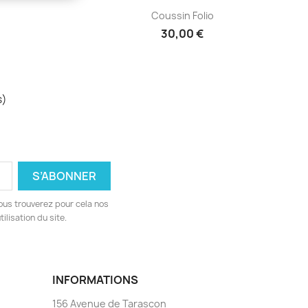
Aperçu rapide

Coussin Folio
30,00 €
s)
ous trouverez pour cela nos
ilisation du site.
INFORMATIONS
156 Avenue de Tarascon