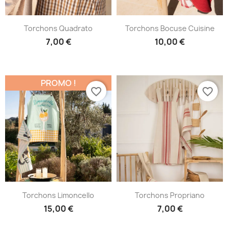
Torchons Quadrato
Torchons Bocuse Cuisine
7,00 €
10,00 €
PROMO !
favorite_border
favorite_border
Torchons Limoncello
Torchons Propriano
15,00 €
7,00 €