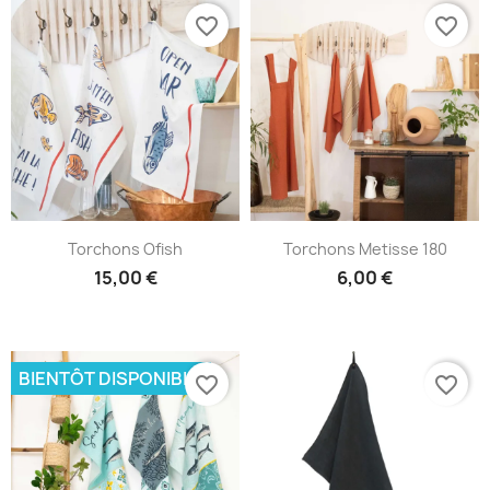
favorite_border
favorite_border
Torchons Ofish
Torchons Metisse 180
15,00 €
6,00 €
BIENTÔT DISPONIBLE
favorite_border
favorite_border