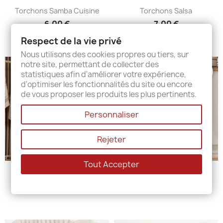
Torchons Samba Cuisine
Torchons Salsa
6,00 €
7,00 €
Respect de la vie privé
Nous utilisons des cookies propres ou tiers, sur
notre site, permettant de collecter des
BIENTÔT DISPONIBLE
favorite_border
favorite_border
statistiques afin d'améliorer votre expérience,
d'optimiser les fonctionnalités du site ou encore
de vous proposer les produits les plus pertinents.
Personnaliser
Rejeter
Tout Accepter
Torchons Prunelle
Torchons Poissons
15,00 €
15,00 €