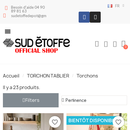
FR
Besoin d'aide 04 90
89 81 63
sudetoffedepot@gmail.com
Accueil
TORCHON TABLIER
Torchons
Il y a 23 produits.
Filters
BIENTÔT DISPONIBLE
favorite_border
favorite_border