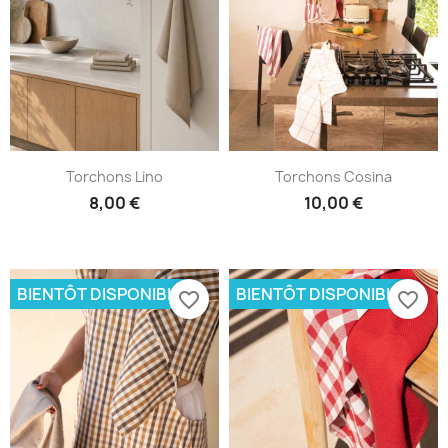
Torchons Lino
Torchons Cosina
8,00 €
10,00 €
BIENTÔT DISPONIBLE
BIENTÔT DISPONIBLE
favorite_border
favorite_border