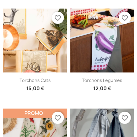
favorite_border
favorite_border
Torchons Cats
Torchons Legumes
15,00 €
12,00 €
PROMO !
favorite_border
favorite_border