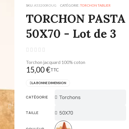
SKU
A53200ROUG
CATÉGORIE
TORCHON TABLIER
TORCHON PASTA
50X70 - Lot de 3





Torchon jacquard 100% coton
15,00 €
TTC
LA BONNE DIMENSION
CATÉGORIE
TAILLE