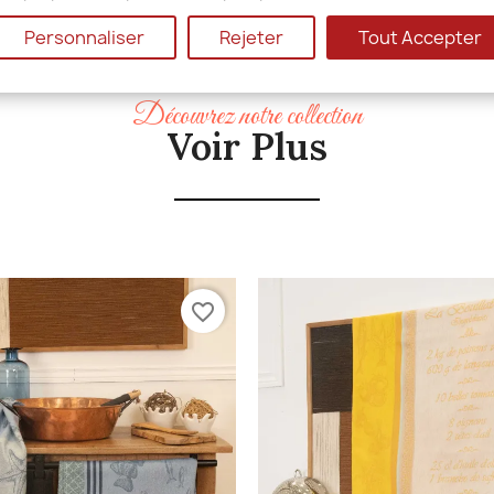
Personnaliser
Rejeter
Tout Accepter
Découvrez notre collection
Voir Plus
favorite_border