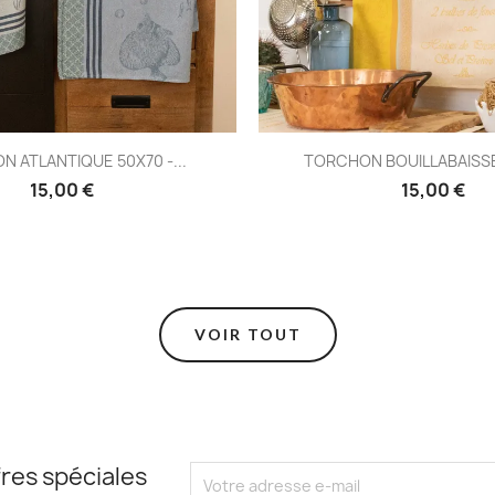
Aperçu rapide
Aperç


TORCHON BOUILLABAISSE 50X70...
TORCHON GRAND V
15,00 €
15,
VOIR TOUT
res spéciales