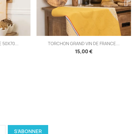
u rapide
Aperçu rapide

IN DE FRANCE...
TORCHON HUILE D'OLIVE 50X70..
00 €
15,00 €