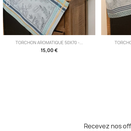
Aperçu rapide

.
TORCHON ATLANTIQUE 50X70 -...
15,00 €
Recevez nos off