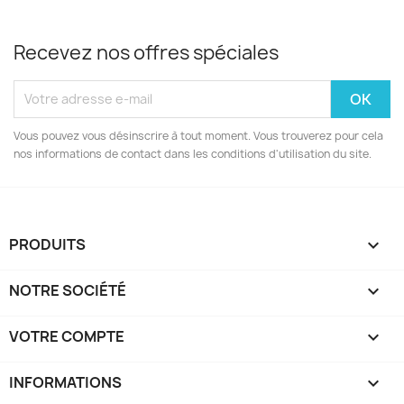
Recevez nos offres spéciales
Vous pouvez vous désinscrire à tout moment. Vous trouverez pour cela
nos informations de contact dans les conditions d'utilisation du site.
PRODUITS

NOTRE SOCIÉTÉ

VOTRE COMPTE

INFORMATIONS
keyboard_arrow_down