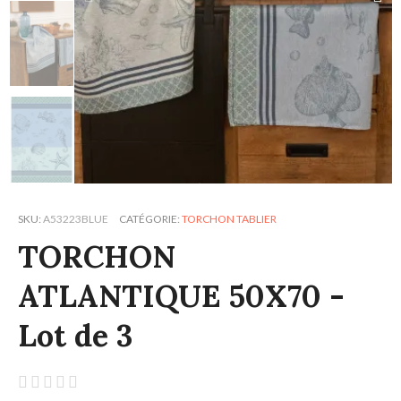
SKU
A53223BLUE
CATÉGORIE
TORCHON TABLIER
TORCHON
ATLANTIQUE 50X70 -
Lot de 3




