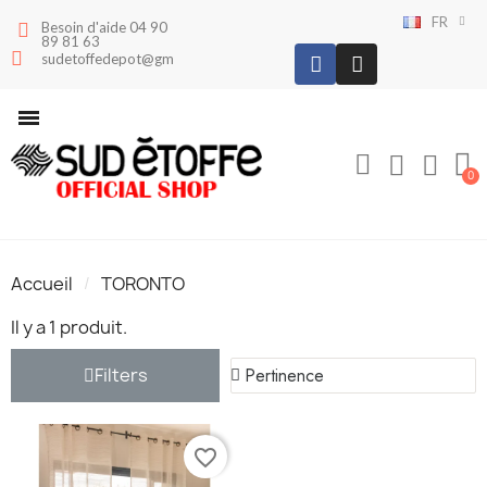
FR
Besoin d'aide 04 90
89 81 63
sudetoffedepot@gmail.com
Accueil
TORONTO
Il y a 1 produit.
Filters
favorite_border