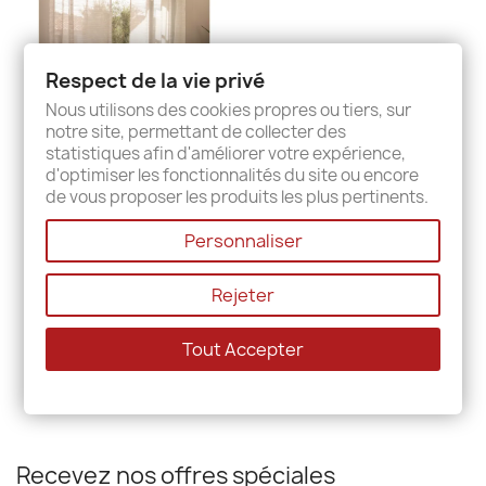
Respect de la vie privé
Nous utilisons des cookies propres ou tiers, sur
notre site, permettant de collecter des
statistiques afin d'améliorer votre expérience,
d'optimiser les fonctionnalités du site ou encore
Rideau Oeillets Toronto
de vous proposer les produits les plus pertinents.
35,00 €
Personnaliser
Rejeter
Affichage 1-1 de 1 article(s)
Tout Accepter
Recevez nos offres spéciales