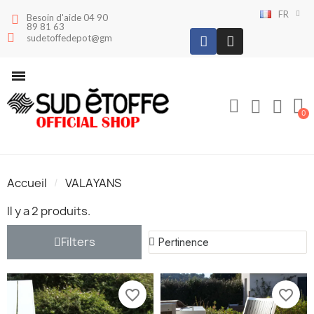
FR
Besoin d'aide 04 90
89 81 63
sudetoffedepot@gmail.com
Accueil
VALAYANS
Il y a 2 produits.
Filters
favorite_border
favorite_border