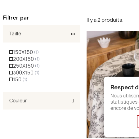
Filtrer par
Il y a 2 produits.
Taille
150X150
200X150
250X150
300X150
150
Respect de
Nous utilison
Couleur
statistiques 
encore de vo