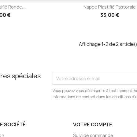
çu rapide
Aperçu rapide

ifié Ronde...
Nappe Plastifié Pastorale
00 €
35,00 €
Affichage 1-2 de 2 article(
res spéciales
Vous pouvez vous désinscrire à tout moment. V
informations de contact dans les conditions d'ut
E SOCIÉTÉ
VOTRE COMPTE
son
Suivi de commande