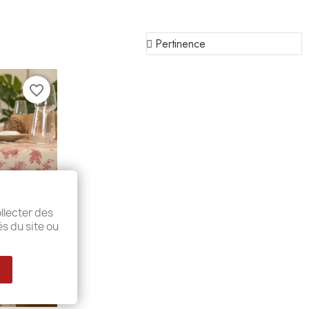
favorite_border
llecter des
és du site ou