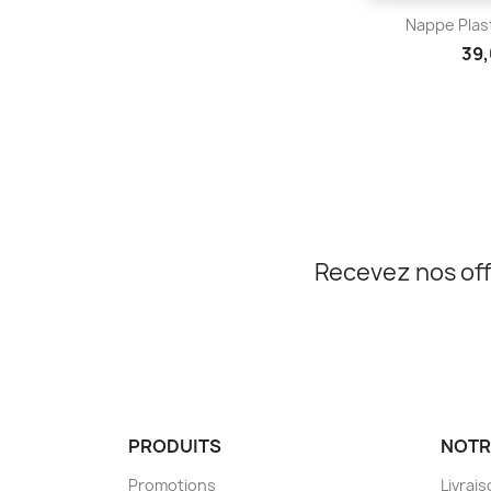
Aper

Nappe Plast
39,
Recevez nos off
PRODUITS
NOTR
Promotions
Livrai