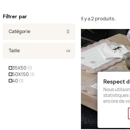
Filtrer par
Il y a 2 produits.
Catégorie
Taille
35X50
50X150
40
Respect de
Nous utilison
statistiques 
encore de vo