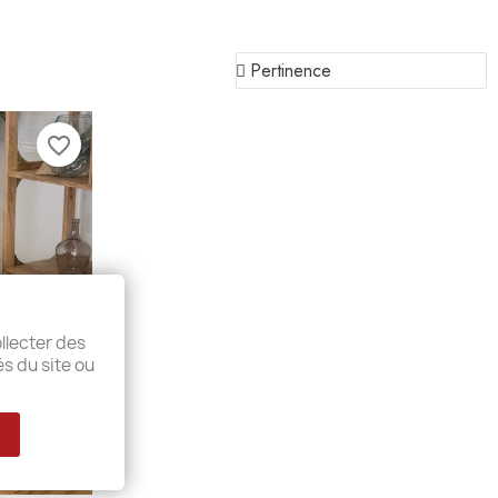
favorite_border
llecter des
és du site ou