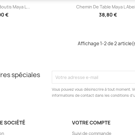
çu rapide
Aperçu rapide

outis Maya L...
Chemin De Table Maya L Abei
90 €
38,80 €
Affichage 1-2 de 2 article(
res spéciales
Vous pouvez vous désinscrire à tout moment. V
informations de contact dans les conditions d'ut
E SOCIÉTÉ
VOTRE COMPTE
son
Suivi de commande