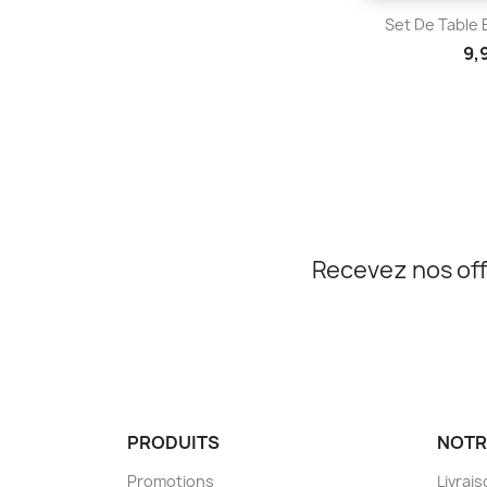
Aper

Set De Table B
9,
Recevez nos off
PRODUITS
NOTR
Promotions
Livrai