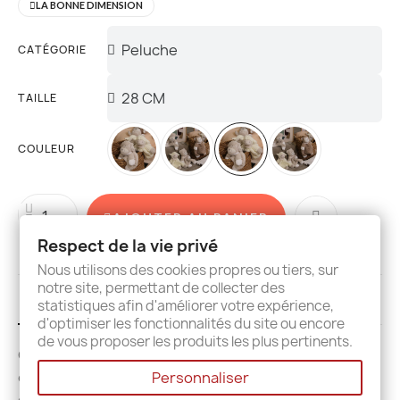
LA BONNE DIMENSION
CATÉGORIE
TAILLE
COULEUR
AJOUTER AU PANIER
Respect de la vie privé
Nous utilisons des cookies propres ou tiers, sur
notre site, permettant de collecter des
Description
Details
Avis
statistiques afin d'améliorer votre expérience,
d'optimiser les fonctionnalités du site ou encore
de vous proposer les produits les plus pertinents.
Ce joli doudou plat et tout doux plaira à coup sûr à vos
enfants. Il existe en 5 animaux différents: mouton, lapin,
Personnaliser
ours, chien ou singe dans des coloris neutres qui