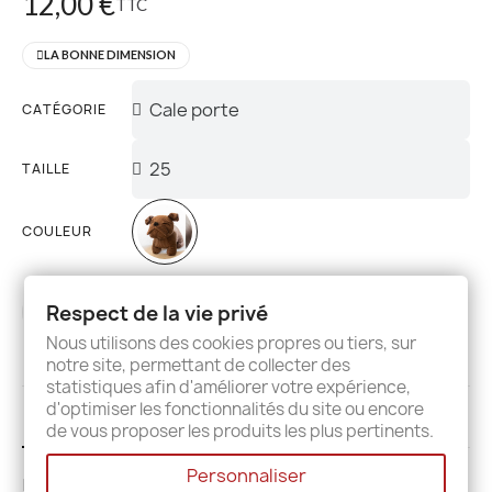
12,00 €
TTC
LA BONNE DIMENSION
CATÉGORIE
TAILLE
COULEUR
Respect de la vie privé
AJOUTER AU PANIER
Nous utilisons des cookies propres ou tiers, sur
notre site, permettant de collecter des
statistiques afin d'améliorer votre expérience,
d'optimiser les fonctionnalités du site ou encore
Description
Details
Avis
de vous proposer les produits les plus pertinents.
Personnaliser
De jolies peluches lestées sous la forme de nos animaux