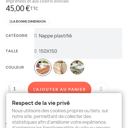
imprimées et aux coloris estivals
45,00 €
TTC
LA BONNE DIMENSION
CATÉGORIE
TAILLE
COULEUR
AJOUTER AU PANIER
Respect de la vie privé
Nous utilisons des cookies propres ou tiers, sur
Description
Details
Avis
notre site, permettant de collecter des
statistiques afin d'améliorer votre expérience,
d'optimiser les fonctionnalités du site ou encore