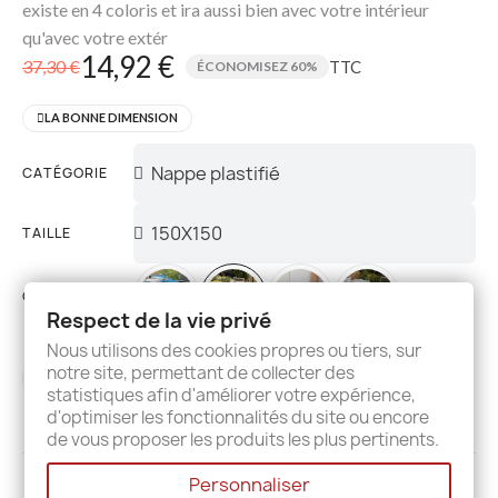
existe en 4 coloris et ira aussi bien avec votre intérieur
qu'avec votre extér
14,92 €
37,30 €
TTC
ÉCONOMISEZ 60%
LA BONNE DIMENSION
CATÉGORIE
TAILLE
COULEUR
Respect de la vie privé
Nous utilisons des cookies propres ou tiers, sur
notre site, permettant de collecter des
AJOUTER AU PANIER
statistiques afin d'améliorer votre expérience,
d'optimiser les fonctionnalités du site ou encore
de vous proposer les produits les plus pertinents.
Personnaliser
Description
Details
Avis