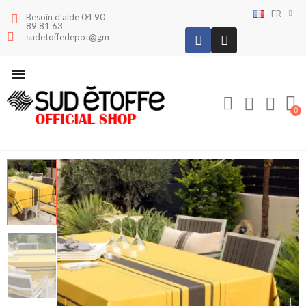
FR
Besoin d'aide 04 90
89 81 63
sudetoffedepot@gmail.com