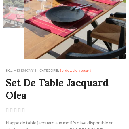
SKU
A13156CARM
CATÉGORIE
Set de table jacquard
Set De Table Jacquard
Olea





Nappe de table jacquard aux motifs olive disponible en