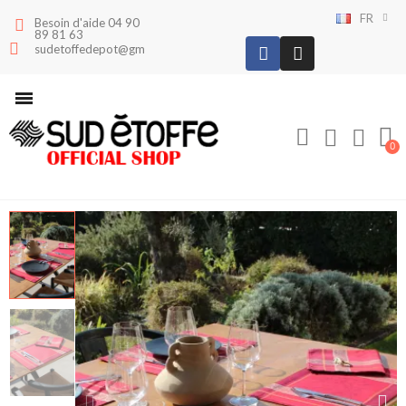
FR
Besoin d'aide 04 90
89 81 63
sudetoffedepot@gmail.com