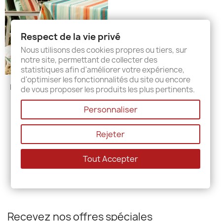
Respect de la vie privé
Nous utilisons des cookies propres ou tiers, sur
notre site, permettant de collecter des
statistiques afin d'améliorer votre expérience,
d'optimiser les fonctionnalités du site ou encore
Nappe Plastifié St Jean De...
de vous proposer les produits les plus pertinents.
0,00 €
34,00 €
Personnaliser
Rejeter
Affichage 1-1 de 1 article(s)
Tout Accepter
Recevez nos offres spéciales