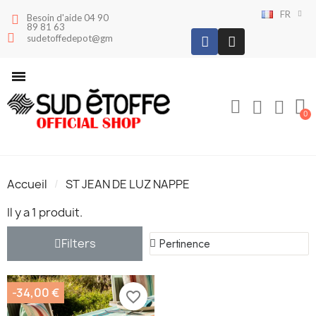
FR
Besoin d'aide 04 90
89 81 63
sudetoffedepot@gmail.com
Accueil
ST JEAN DE LUZ NAPPE
Il y a 1 produit.
Filters
-34,00 €
favorite_border