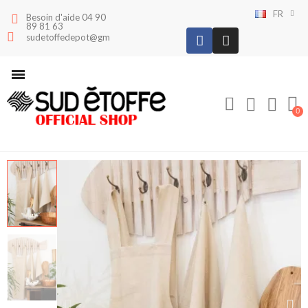
FR
Besoin d'aide 04 90
89 81 63
sudetoffedepot@gmail.com