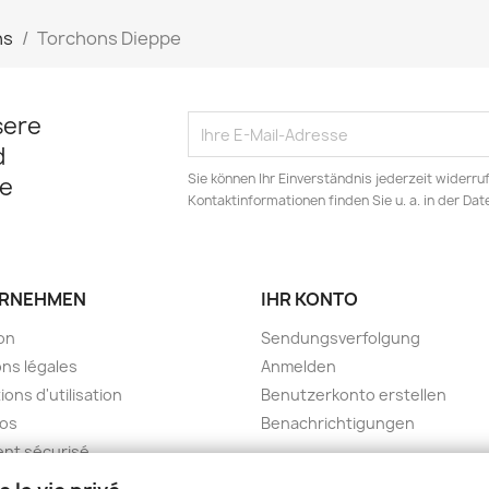
ns
Torchons Dieppe
sere
d
Sie können Ihr Einverständnis jederzeit widerru
e
Kontaktinformationen finden Sie u. a. in der Da
RNEHMEN
IHR KONTO
son
Sendungsverfolgung
ns légales
Anmelden
ions d'utilisation
Benutzerkonto erstellen
pos
Benachrichtigungen
nt sécurisé
kt