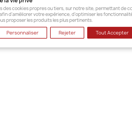
 la vie privé
ap
s des cookies propres ou tiers, sur notre site, permettant de co
afin d'améliorer votre expérience, d'optimiser les fonctionnalit
us proposer les produits les plus pertinents.
© 2026 - Shop-Software von PrestaShop™
Personnaliser
Rejeter
Tout Accepter