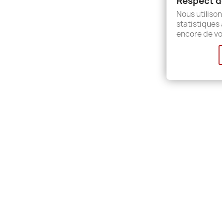
Respect de
Sitem
Nous utilison
Shops
statistiques 
encore de vo