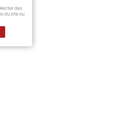
llecter des
és du site ou