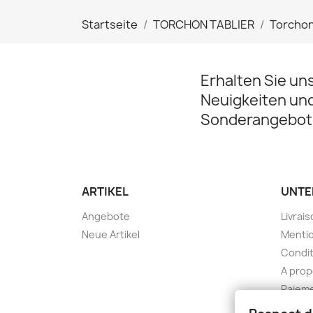
Startseite
TORCHON TABLIER
Torcho
Erhalten Sie un
Neuigkeiten un
Sonderangebot
ARTIKEL
UNTE
Angebote
Livrai
Neue Artikel
Mentio
Condit
A pro
Paieme
Konta