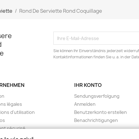
iette
Rond De Serviette Rond Coquillage
sere
d
Sie können Ihr Einverständnis jederzeit widerru
e
Kontaktinformationen finden Sie u. a. in der Da
RNEHMEN
IHR KONTO
son
Sendungsverfolgung
ns légales
Anmelden
ions d'utilisation
Benutzerkonto erstellen
pos
Benachrichtigungen
nt sécurisé
kt