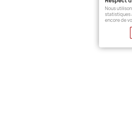
Respect de
Sitem
Nous utilison
Shops
statistiques 
encore de vo