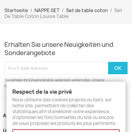
Startseite
NAPPE SET
Set de table coton
Set
De Table Coton Louise Table
Erhalten Sie unsere Neuigkeiten und
Sonderangebote
Sie können Ihr Einverständnis jederzeit widerrufen. Unsere
Kontaktinformationen finden Sie u. a. in der Datenschutzerklärung.
Respect de la vie privé
Nous utilisons des cookies propres ou tiers, sur
notre site, permettant de collecter des
statistiques afin d'améliorer votre expérience,
ARTIKEL

d'optimiser les fonctionnalités du site ou encore
de vous proposer les produits les plus pertinents.
UNTERNEHMEN
