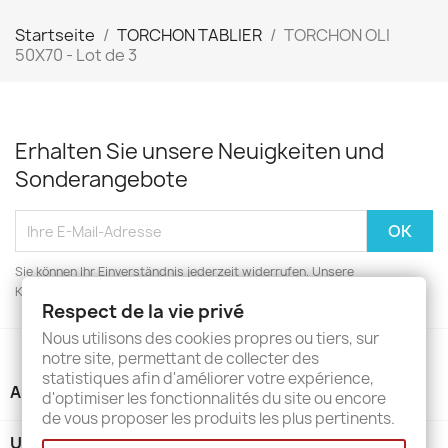
Startseite
TORCHON TABLIER
TORCHON OLI
50X70 - Lot de 3
Erhalten Sie unsere Neuigkeiten und
Sonderangebote
Sie können Ihr Einverständnis jederzeit widerrufen. Unsere
Kontaktinformationen finden Sie u. a. in der Datenschutzerklärung.
Respect de la vie privé
Nous utilisons des cookies propres ou tiers, sur
notre site, permettant de collecter des
statistiques afin d'améliorer votre expérience,
ARTIKEL

d'optimiser les fonctionnalités du site ou encore
de vous proposer les produits les plus pertinents.
UNTERNEHMEN
