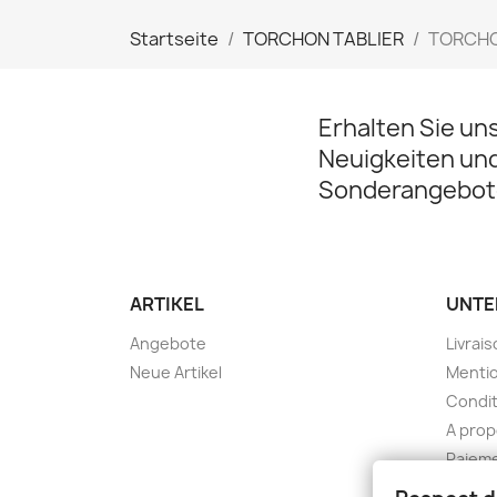
Startseite
TORCHON TABLIER
TORCHON
Erhalten Sie un
Neuigkeiten un
Sonderangebot
ARTIKEL
UNTE
Angebote
Livrai
Neue Artikel
Mentio
Condit
A pro
Paieme
Konta