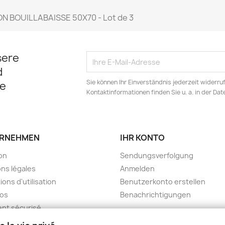
 BOUILLABAISSE 50X70 - Lot de 3
sere
d
Sie können Ihr Einverständnis jederzeit widerru
e
Kontaktinformationen finden Sie u. a. in der Da
RNEHMEN
IHR KONTO
son
Sendungsverfolgung
ns légales
Anmelden
ions d'utilisation
Benutzerkonto erstellen
pos
Benachrichtigungen
nt sécurisé
kt