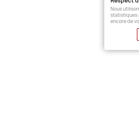
Respect de
Sitem
Nous utilison
Shops
statistiques 
encore de vo