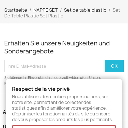
Startseite
NAPPE SET
Set de table plastic
Set
De Table Plastic Set Plastic
Erhalten Sie unsere Neuigkeiten und
Sonderangebote
Sie können Ihr Einverständnis jederzeit widerrufen. Unsere
Kontaktinformationen finden Sie u. a. in der Datenschutzerklärung.
Respect de la vie privé
Nous utilisons des cookies propres ou tiers, sur
notre site, permettant de collecter des
statistiques afin d'améliorer votre expérience,
ARTIKEL

d'optimiser les fonctionnalités du site ou encore
de vous proposer les produits les plus pertinents.
UNTERNEHMEN
