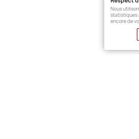
Respect de
Sitem
Nous utilison
Shops
statistiques 
encore de vo