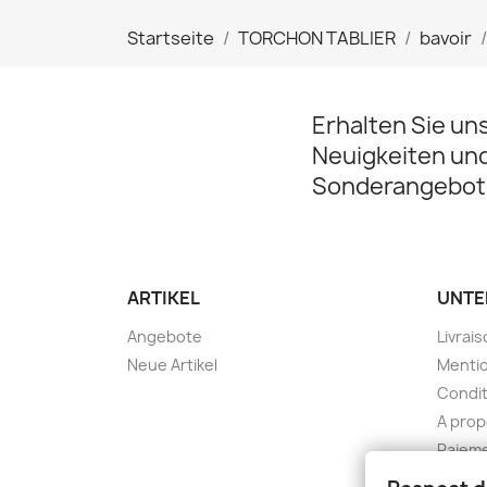
Startseite
TORCHON TABLIER
bavoir
Erhalten Sie un
Neuigkeiten un
Sonderangebot
ARTIKEL
UNTE
Angebote
Livrai
Neue Artikel
Mentio
Condit
A pro
Paieme
Konta