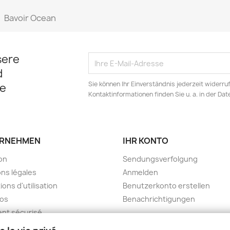
Bavoir Ocean
sere
d
Sie können Ihr Einverständnis jederzeit widerru
e
Kontaktinformationen finden Sie u. a. in der Da
RNEHMEN
IHR KONTO
son
Sendungsverfolgung
ns légales
Anmelden
ions d'utilisation
Benutzerkonto erstellen
pos
Benachrichtigungen
nt sécurisé
kt