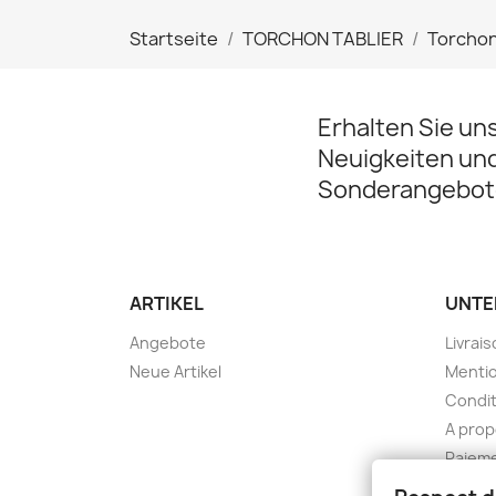
Startseite
TORCHON TABLIER
Torcho
Erhalten Sie un
Neuigkeiten un
Sonderangebot
ARTIKEL
UNTE
Angebote
Livrai
Neue Artikel
Mentio
Condit
A pro
Paieme
Konta