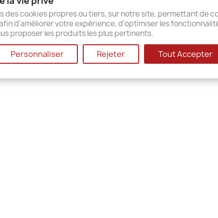
 la vie privé
ap
s des cookies propres ou tiers, sur notre site, permettant de co
afin d'améliorer votre expérience, d'optimiser les fonctionnalit
us proposer les produits les plus pertinents.
© 2026 - Shop-Software von PrestaShop™
Personnaliser
Rejeter
Tout Accepter