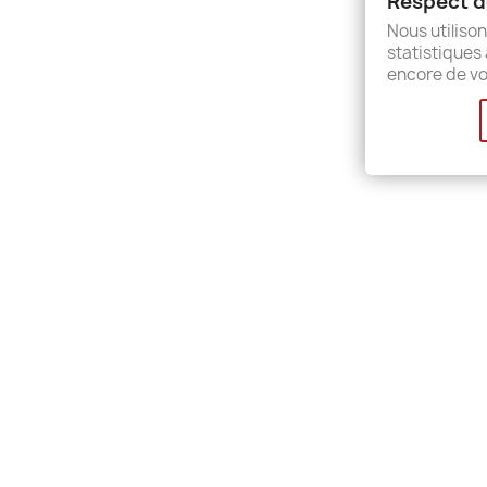
Respect de
Sitem
Nous utilison
Shops
statistiques 
encore de vo