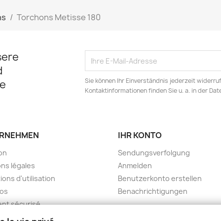
ns
Torchons Metisse 180
sere
d
Sie können Ihr Einverständnis jederzeit widerru
e
Kontaktinformationen finden Sie u. a. in der Da
RNEHMEN
IHR KONTO
son
Sendungsverfolgung
ns légales
Anmelden
ions d'utilisation
Benutzerkonto erstellen
pos
Benachrichtigungen
nt sécurisé
kt