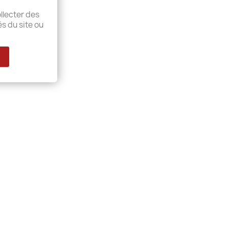
llecter des
és du site ou