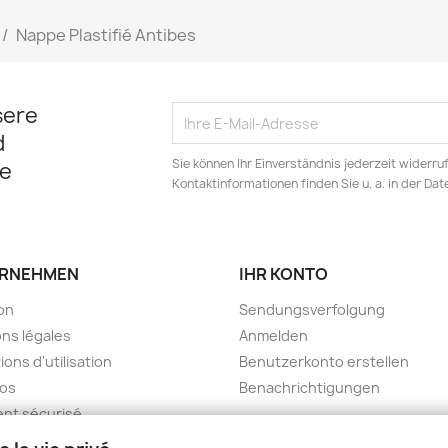
Nappe Plastifié Antibes
sere
d
Sie können Ihr Einverständnis jederzeit widerru
e
Kontaktinformationen finden Sie u. a. in der Da
RNEHMEN
IHR KONTO
son
Sendungsverfolgung
ns légales
Anmelden
ions d'utilisation
Benutzerkonto erstellen
pos
Benachrichtigungen
nt sécurisé
kt