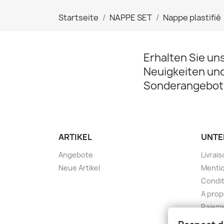
Startseite
NAPPE SET
Nappe plastifié
Erhalten Sie un
Neuigkeiten un
Sonderangebot
ARTIKEL
UNTE
Angebote
Livrai
Neue Artikel
Mentio
Condit
A pro
Paieme
Konta