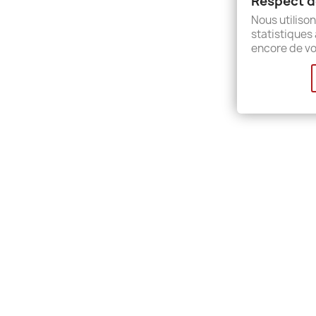
Respect de
Sitem
Nous utilison
Shops
statistiques 
encore de vo